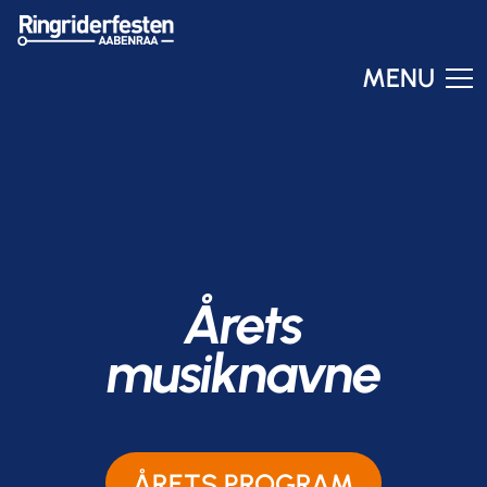
MENU
Ringo
Online – svar om få sekunder
Årets
musiknavne
ÅRETS PROGRAM