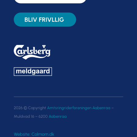
BLIV FRIVLLIG
2026 © Copyright
Amtsringriderforeningen Aabenraa
–
Muldvad 16 – 6200
Aabenraa
Website: Colmorn.dk