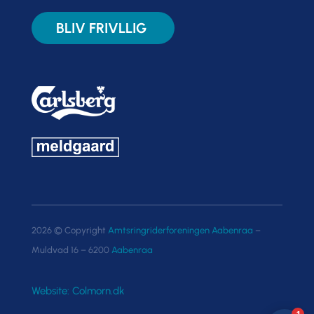
BLIV FRIVLLIG
2026 © Copyright
Amtsringriderforeningen Aabenraa
–
Muldvad 16 – 6200
Aabenraa
Website: Colmorn.dk