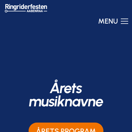
MENU
Ringo
Online – svar om få sekunder
Årets
musiknavne
ÅRETS PROGRAM