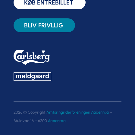
KØB ENTRÉBILLET
BLIV FRIVLLIG
2026 © Copyright
Amtsringriderforeningen Aabenraa
–
Muldvad 16 – 6200
Aabenraa