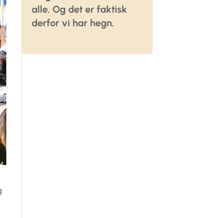
alle. Og det er faktisk
derfor vi har hegn.
g