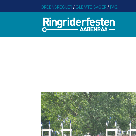
ORDENSREGLER
/
GLEMTE SAGER
/
FAQ
NY