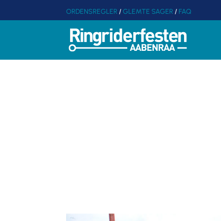
ORDENSREGLER
/
GLEMTE SAGER
/
FAQ
TRAKTOR
ER KOM