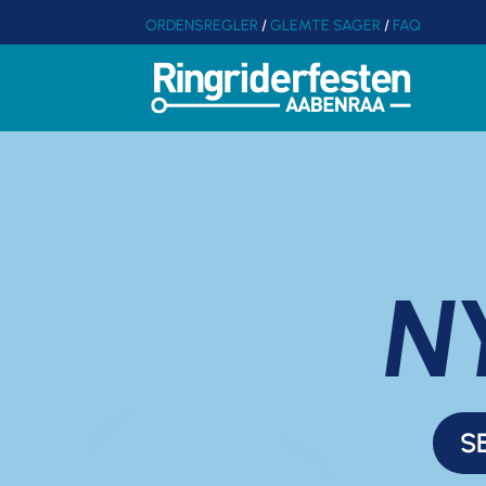
ORDENSREGLER
/
GLEMTE SAGER
/
FAQ
N
S