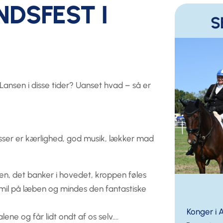
SFEST I
S
 Lansen i disse tider? Uanset hvad – så er
asser er kærlighed, god musik, lækker mad
en, det banker i hovedet, kroppen føles
 smil på læben og mindes den fantastiske
Konger i 
alene og får lidt ondt af os selv….