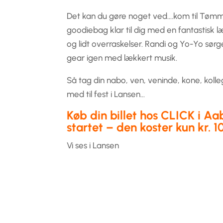
Det kan du gøre noget ved….kom til Tømm
goodiebag klar til dig med en fantastisk l
og lidt overraskelser. Randi og Yo-Yo sørge
gear igen med lækkert musik.
Så tag din nabo, ven, veninde, kone, kolleg
med til fest i Lansen…
Køb din billet hos CLICK i Aa
startet – den koster kun kr. 1
Vi ses i Lansen