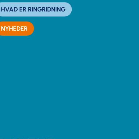
HVAD ER RINGRIDNING
NYHEDER
Ringo
Online – svar om få sekunder