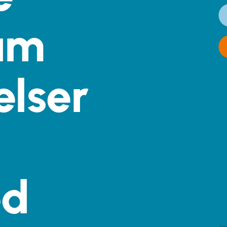
am
elser
ed