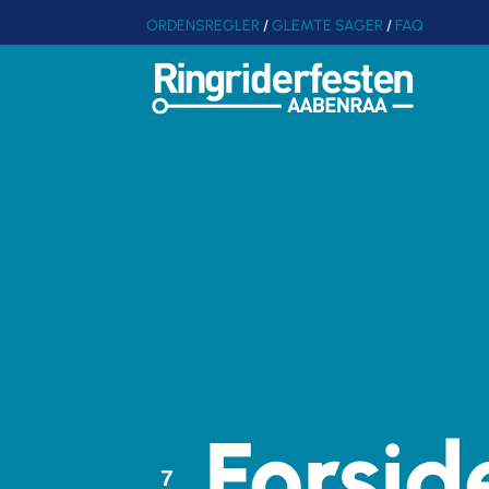
ORDENSREGLER
/
GLEMTE SAGER
/
FAQ
Forsid