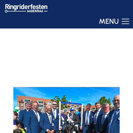
MENU
Ringo
Online – svar om få sekunder
ROYAL RUN TIL
HEST
30. MAJ 2023