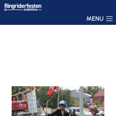
MENU
Ringo
Online – svar om få sekunder
RESULTATET AF
LØRDAGENS
RINGRIDNING
06. JUL 2019