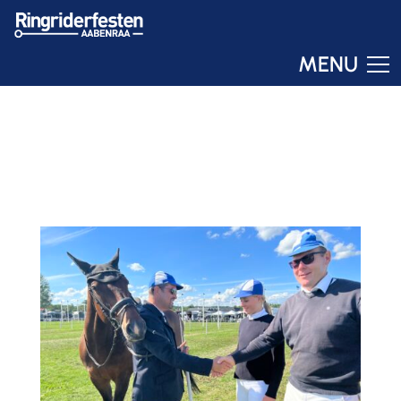
MENU
Ringo
Online – svar om få sekunder
RESULTATER 2022
03. JUL 2022