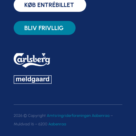
KØB ENTRÉBILLET
BLIV FRIVLLIG
2026 © Copyright
Amtsringriderforeningen Aabenraa
–
Muldvad 16 – 6200
Aabenraa