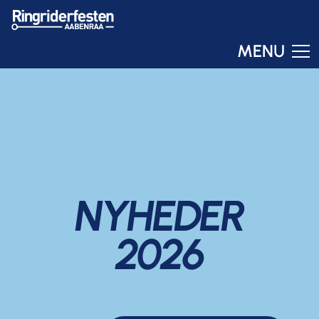
MENU
Ringo
Online – svar om få sekunder
NYHEDER
2026