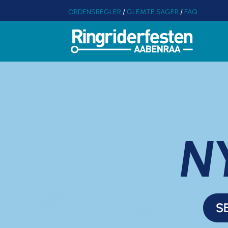
ORDENSREGLER
/
GLEMTE SAGER
/
FAQ
N
S