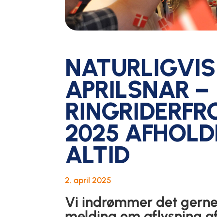
NATURLIGVIS
APRILSNAR –
RINGRIDERF
2025 AFHOL
ALTID
2. april 2025
Vi indrømmer det gerne:
melding om aflysning af