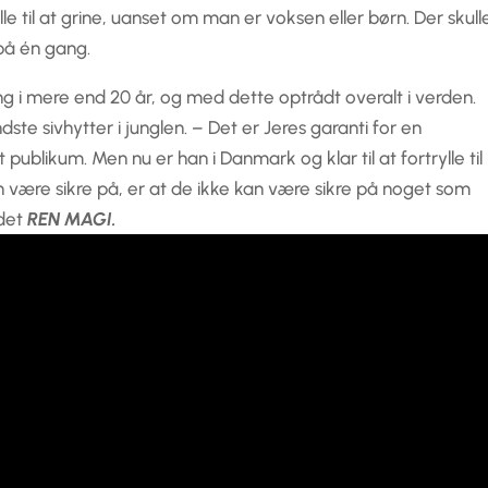
alle til at grine, uanset om man er voksen eller børn. Der skull
på én gang.
g i mere end 20 år, og med dette optrådt overalt i verden.
dste sivhytter i junglen. – Det er Jeres garanti for en
publikum. Men nu er han i Danmark og klar til at fortrylle til
 være sikre på, er at de ikke kan være sikre på noget som
 det
REN MAGI.