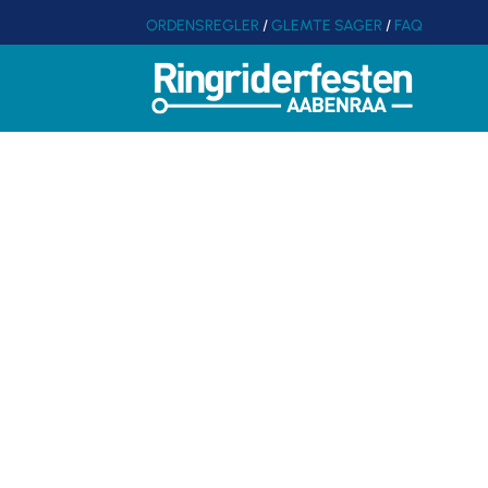
ORDENSREGLER
/
GLEMTE SAGER
/
FAQ
JESPER 
DA
INTER
TRYLL