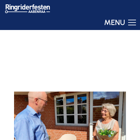
MENU
Ringo
Online – svar om få sekunder
GIVER BLEV TIL
MODTAGER
28. JUN 2023