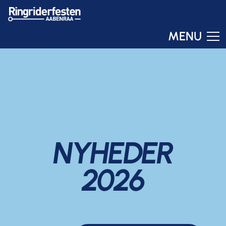
MENU
Ringo
Online – svar om få sekunder
NYHEDER
2026