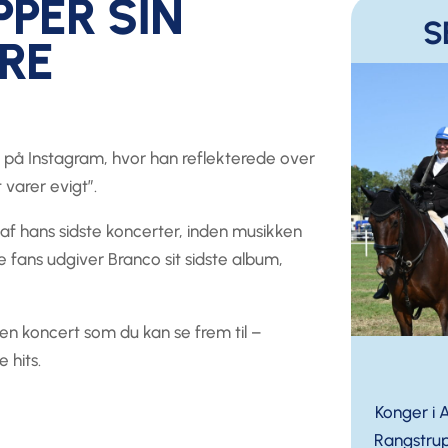
PER SIN
S
RE
o på Instagram, hvor han reflekterede over
varer evigt”​.
af hans sidste koncerter, inden musikken
ne fans udgiver Branco sit sidste album,
f en koncert som du kan se frem til –
 hits.
Konger i 
Rangstrup