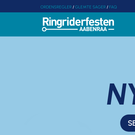
ORDENSREGLER
/
GLEMTE SAGER
/
FAQ
N
S