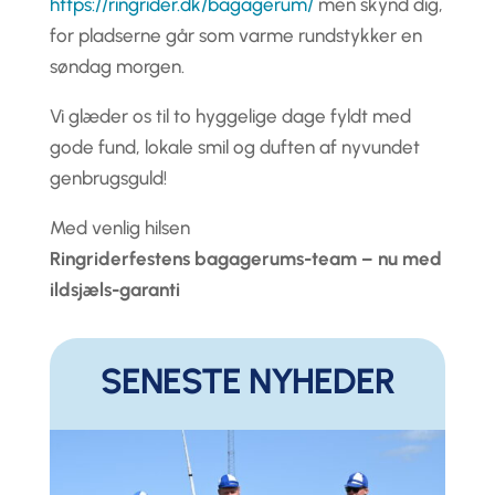
https://ringrider.dk/bagagerum/
men skynd dig,
for pladserne går som varme rundstykker en
søndag morgen.
Vi glæder os til to hyggelige dage fyldt med
gode fund, lokale smil og duften af nyvundet
genbrugsguld!
Med venlig hilsen
Ringriderfestens bagagerums-team – nu med
ildsjæls-garanti
SENESTE NYHEDER