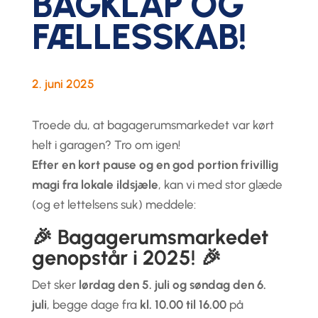
BAGKLAP OG
FÆLLESSKAB!
2. juni 2025
Troede du, at bagagerumsmarkedet var kørt
helt i garagen? Tro om igen!
Efter en kort pause og en god portion frivillig
magi fra lokale ildsjæle
, kan vi med stor glæde
(og et lettelsens suk) meddele:
🎉
Bagagerumsmarkedet
genopstår i 2025!
🎉
Det sker
lørdag den 5. juli og søndag den 6.
juli
, begge dage fra
kl. 10.00 til 16.00
på