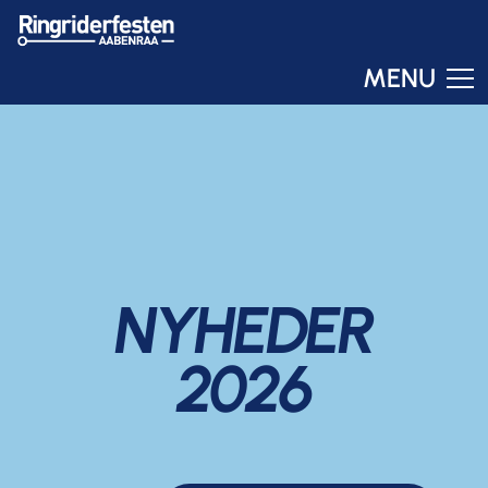
MENU
Ringo
Online – svar om få sekunder
NYHEDER
2026