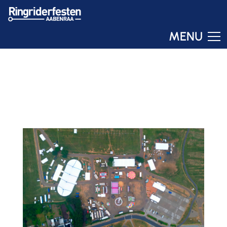
MENU
Ringo
Online – svar om få sekunder
ÅRETS PLADS
30. JUN 2023